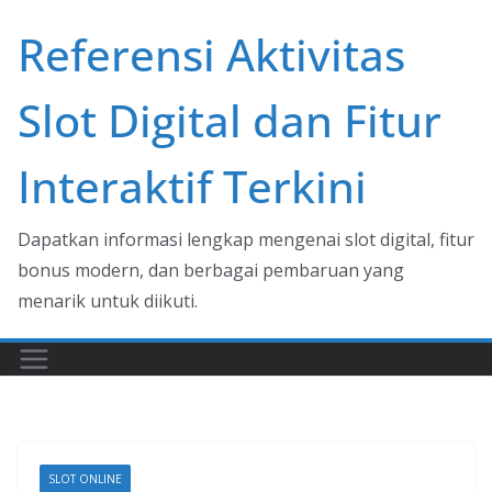
Skip
Referensi Aktivitas
to
content
Slot Digital dan Fitur
Interaktif Terkini
Dapatkan informasi lengkap mengenai slot digital, fitur
bonus modern, dan berbagai pembaruan yang
menarik untuk diikuti.
SLOT ONLINE