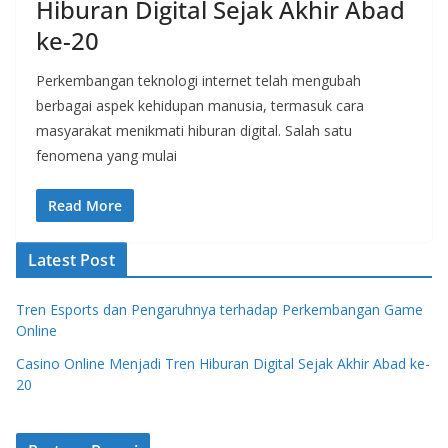
Hiburan Digital Sejak Akhir Abad
ke-20
Perkembangan teknologi internet telah mengubah
berbagai aspek kehidupan manusia, termasuk cara
masyarakat menikmati hiburan digital. Salah satu
fenomena yang mulai
Read More
Latest Post
Tren Esports dan Pengaruhnya terhadap Perkembangan Game
Online
Casino Online Menjadi Tren Hiburan Digital Sejak Akhir Abad ke-
20