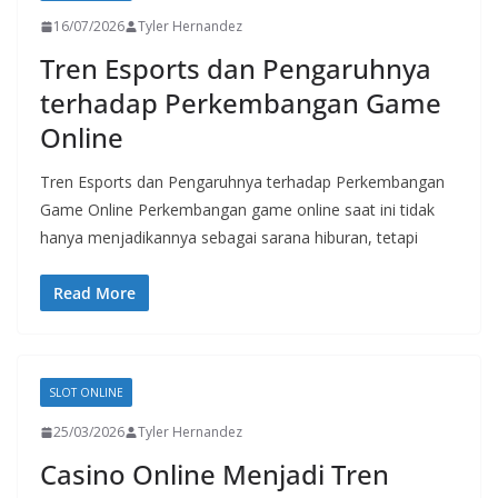
16/07/2026
Tyler Hernandez
Tren Esports dan Pengaruhnya
terhadap Perkembangan Game
Online
Tren Esports dan Pengaruhnya terhadap Perkembangan
Game Online Perkembangan game online saat ini tidak
hanya menjadikannya sebagai sarana hiburan, tetapi
Read More
SLOT ONLINE
25/03/2026
Tyler Hernandez
Casino Online Menjadi Tren